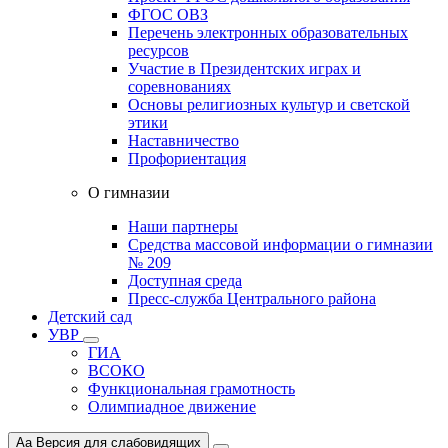
ФГОС ОВЗ
Перечень электронных образовательных
ресурсов
Участие в Президентских играх и
соревнованиях
Основы религиозных культур и светской
этики
Наставничество
Профориентация
О гимназии
Наши партнеры
Средства массовой информации о гимназии
№ 209
Доступная среда
Пресс-служба Центрального района
Детский сад
УВР
ГИА
ВСОКО
Функциональная грамотность
Олимпиадное движение
Aa
Версия для слабовидящих