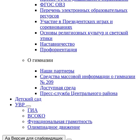
ФГОС ОВЗ
Перечень электронных образовательных
ресурсов
Участие в Президентских играх и
соревнованиях
Основы религиозных культур и светской
этики
Наставничество
Профориентация
О гимназии
Наши партнеры
Средства массовой информации о гимназии
№ 209
Доступная среда
Пресс-служба Центрального района
Детский сад
УВР
ГИА
ВСОКО
Функциональная грамотность
Олимпиадное движение
Aa
Версия для слабовидящих