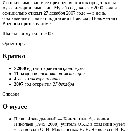
История гимназии и её предшественников представлена в
музее истории гимназии. Музей создавался с 2000 года и
официально открыт 27 декабря 2007 года — в день,
совпадающий с датой подписания Павлом I Положения о
Военно-сиротском доме.
Школьный музей · с 2007
Ориентиры
Кратко
>2000
единиц хранения
фонд музея
11
разделов
постоянная экспозиция
4
языка
экскурсии очно
2007
год открытия
27 декабря
Справка
О музее
Первый заведующий — Константин Адамович
Николаев (1945–2008), учитель ОБЖ; в создании музея
участвовали О. И. Мартыненко, Н. Н. Яковлева и И. В.