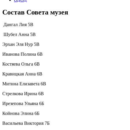
Состав Совета музея
Дангал Лия 5В
Шубел Анна 5В
Эрхан Эля Нур 5В
Иванова Полина 6В
Костяева Ольга 6В
Кравицкая Анна 6В
Митина Елизавета 6В
Стрелкова Ирина 6В
Ирезепова Ульяна 6Б
Койнова Элина 6Б
Васильева Виктория 7Б