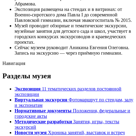
Абрамова.
Экспозиция размещена на стендах и в витринах: от
Военно-сиротского дома Павла I до современной
Павловской гимназии, включая эвакогоспиталь № 2015.
Музей проводит обзорные и тематические экскурсии,
музейные занятия для детского сада и школ, участвует в
городских конкурсах экскурсоводов и краеведческих
проектах.
Сейчас музеем руководит Аникина Евгения Олеговна.
Запись на экскурсию — через приёмную гимназии.
Навигация
Разделы музея
Экспозиция
11 тематических разделов постоянной
экспозиции
Виртуальная экскурсия
Фотомаршрут по стендам, залу
и экспонатам
Нормативные документы
Положения, федеральные и
городские акты
Методические разработки
Занятия, игры, тексты
экскурсий
Новости музея
Хроника занятий, выставок и встреч