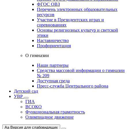
ФГОС ОВЗ
Перечень электронных образовательных
ресурсов
Участие в Президентских играх и
соревнованиях
Основы религиозных культур и светской
этики
Наставничество
Профориентация
О гимназии
Наши партнеры
Средства массовой информации о гимназии
№ 209
Доступная среда
Пресс-служба Центрального района
Детский сад
УВР
ГИА
ВСОКО
Функциональная грамотность
Олимпиадное движение
Aa
Версия для слабовидящих