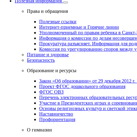
Полезная информация
Права и обращения
Полезные ссылки
Интернет-приемные и Горячие линии
Уполномоченный по правам ребенка в Санкт-
Информация о комиссии по делам несовершен
Прокуратура разъясняет. Информация для род
Комиссия по урегулированию споров между 
Питание и здоровье
Безопасность
Образование и ресурсы
Закон «Об образовании» от 29 декабря 2012 г.
Проект ФГОС дошкольного образования
ФГОС ОВЗ
Перечень электронных образовательных ресу
Участие в Президентских играх и соревнован
Основы религиозных культур и светской этик
Наставничество
Профориентация
О гимназии