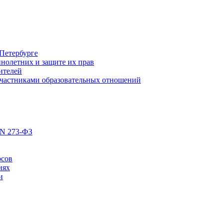
Петербурге
нолетних и защите их прав
ителей
участниками образовательных отношений
 N 273-ФЗ
рсов
иях
и