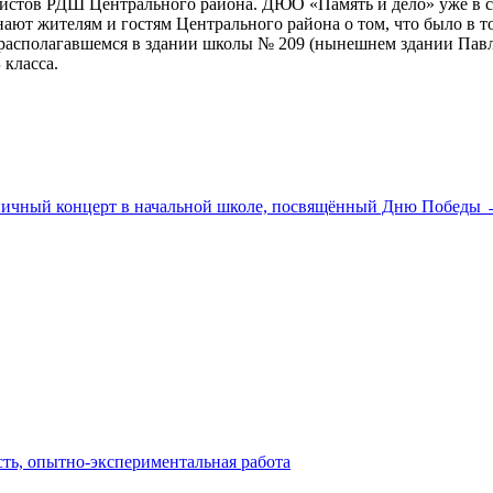
истов РДШ Центрального района. ДЮО «Память и дело» уже в се
нают жителям и гостям Центрального района о том, что было в 
 располагавшемся в здании школы № 209 (нынешнем здании Павл
 класса.
ичный концерт в начальной школе, посвящённый Дню Победы
сть, опытно-экспериментальная работа