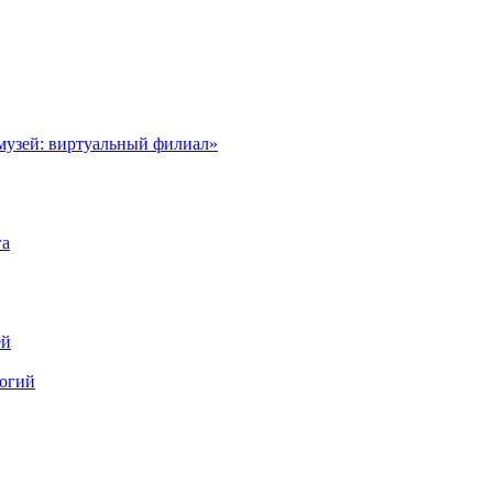
музей: виртуальный филиал»
га
ей
логий