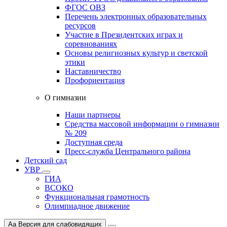
ФГОС ОВЗ
Перечень электронных образовательных
ресурсов
Участие в Президентских играх и
соревнованиях
Основы религиозных культур и светской
этики
Наставничество
Профориентация
О гимназии
Наши партнеры
Средства массовой информации о гимназии
№ 209
Доступная среда
Пресс-служба Центрального района
Детский сад
УВР
ГИА
ВСОКО
Функциональная грамотность
Олимпиадное движение
Aa
Версия для слабовидящих