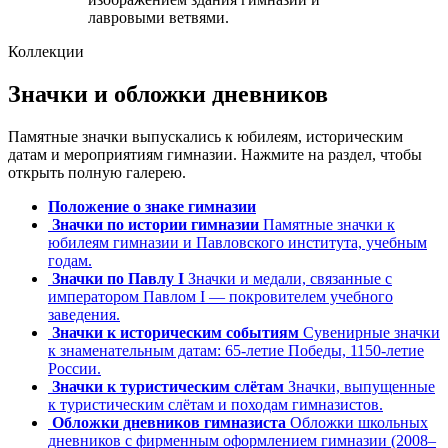
лавровыми ветвями.
Коллекции
Значки и обложки дневников
Памятные значки выпускались к юбилеям, историческим
датам и мероприятиям гимназии. Нажмите на раздел, чтобы
открыть полную галерею.
Положение о знаке гимназии
Значки по истории гимназии
Памятные значки к
юбилеям гимназии и Павловского института, учебным
годам.
Значки по Павлу I
Значки и медали, связанные с
императором Павлом I — покровителем учебного
заведения.
Значки к историческим событиям
Сувенирные значки
к знаменательным датам: 65-летие Победы, 1150-летие
России.
Значки к туристическим слётам
Значки, выпущенные
к туристическим слётам и походам гимназистов.
Обложки дневников гимназиста
Обложки школьных
дневников с фирменным оформлением гимназии (2008–