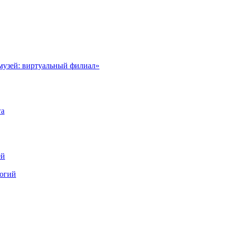
музей: виртуальный филиал»
га
ей
логий