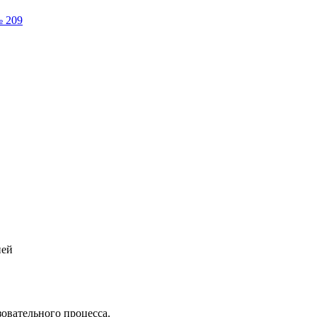
№ 209
ией
овательного процесса.