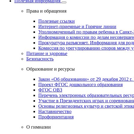
Полезная информация
Права и обращения
Полезные ссылки
Интернет-приемные и Горячие линии
Уполномоченный по правам ребенка в Санкт-
Информация о комиссии по делам несовершен
Прокуратура разъясняет. Информация для род
Комиссия по урегулированию споров между 
Питание и здоровье
Безопасность
Образование и ресурсы
Закон «Об образовании» от 29 декабря 2012 г.
Проект ФГОС дошкольного образования
ФГОС ОВЗ
Перечень электронных образовательных ресу
Участие в Президентских играх и соревнован
Основы религиозных культур и светской этик
Наставничество
Профориентация
О гимназии