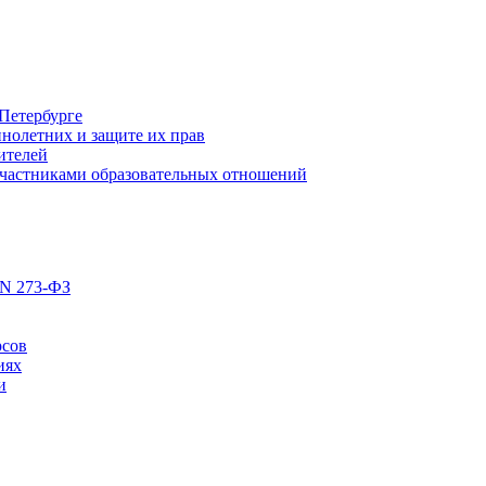
Петербурге
нолетних и защите их прав
ителей
участниками образовательных отношений
 N 273-ФЗ
рсов
иях
и